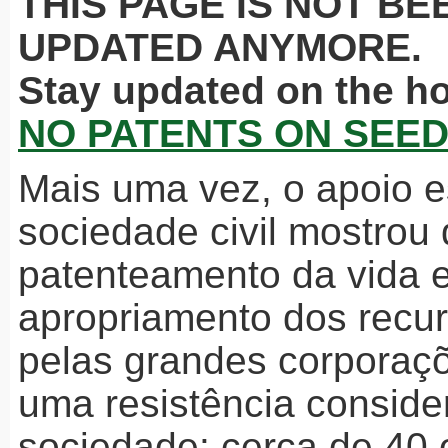
THIS
PAGE
IS
NOT
BE
UPDATED
ANYMORE
.
Stay updated on the h
NO
PATENTS
ON SEED
Mais uma vez, o apoio 
sociedade civil mostrou
patenteamento da vida 
apropriamento dos recur
pelas grandes corporaç
uma resistência conside
sociedade: cerca de 40